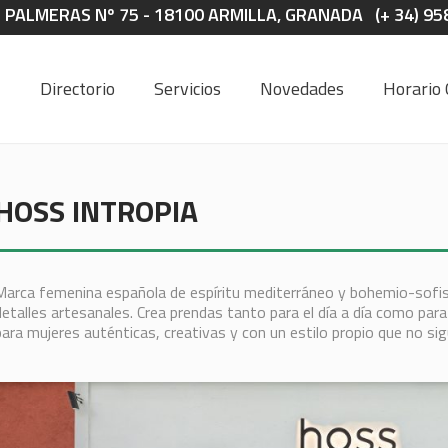
S PALMERAS Nº 75 - 18100 ARMILLA, GRANADA (+ 34) 95
Directorio
Servicios
Novedades
Horario 
HOSS INTROPIA
Marca femenina española de espíritu mediterráneo y bohemio-sofist
detalles artesanales. Crea prendas tanto para el día a día como par
para mujeres auténticas, creativas y con un estilo propio que no sig