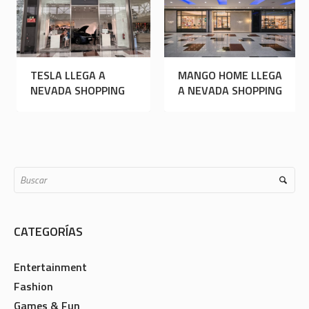
 CHEESEQUERÍA
TESLA LLEGA A
MANGO
GA A NEVADA
NEVADA SHOPPING
A NEV
PPING!
CATEGORÍAS
Entertainment
Fashion