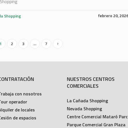
Shopping
febrero 20, 202
a Shopping
1
2
3
…
7
CONTRATACIÓN
NUESTROS CENTROS
COMERCIALES
Trabaja con nosotros
La Cañada Shopping
Tour operador
Nevada Shopping
Alquiler de locales
Centre Comercial Mataró Parc
Cesión de espacios
Parque Comercial Gran Plaza