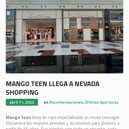
MANGO TEEN LLEGA A NEVADA
SHOPPING
abril 11, 2023
en
Recomendaciones
,
Últimas Aperturas
Mango teen
línea de ropa especializada en moda teenager.
Encuentra las mejores prendas y accesorios para jóvenes a
partir de 15 años. Sus tiendas son todo un encanto, cada